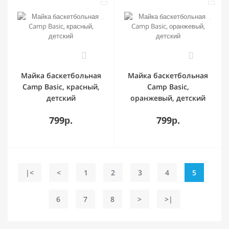
0
0
Майка баскетбольная
Майка баскетбольная
Camp Basic, красный,
Camp Basic,
детский
оранжевый, детский
799р.
799р.
|<
<
1
2
3
4
5
6
7
8
>
>|